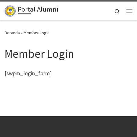
Portal Alumni
Skip to content
Search
Me
Beranda
»
Member Login
Member Login
[swpm_login_form]