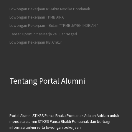
Lowongan Pekerjaan RS Mitra Medika Pontianak
Lowongan Pekerjaan TPMB AINA
Lowongan Pekerjaan – Bidan “TPMB JAYEN INDRIANI”
Career Oportunities Kerja ke Luar Negeri
Lowongan Pekerjaan RB Amkur
Tentang Portal Alumni
Portal Alumni STIKES Panca Bhakti Pontianak Adalah Aplikasi untuk
mendata alumni STIKES Panca Bhakti Pontianak dan berbagi
informasi terkini serta lowongan pekerjaan.